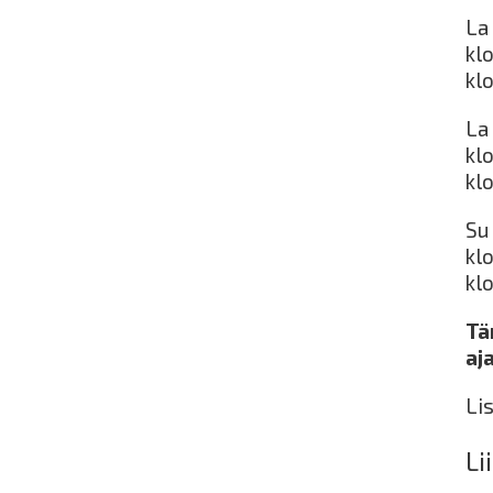
La 
kl
kl
La 
kl
kl
Su
kl
kl
Tä
aj
Li
Li