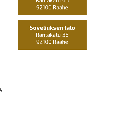
Rantakatu 45
92100 Raahe
Soveliuksen talo
Rantakatu 36
92100 Raahe
,