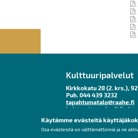
Kulttuuripalvelut
Kirkkokatu 28 (2. krs.), 
Puh. 044 439 3232
tapahtumatalo@raahe.fi
kulttuuri
raahe.fi
(kulttu
Käytämme evästeitä käyttäjäko
Toimisto avoinna ma – pe 
Osa evästeistä on välttämättömiä ja ne akti
Galleria Myötätuuli kesäa
ma – pe klo 11 – 17, la – su