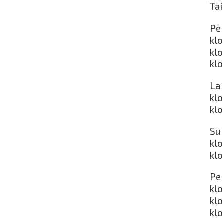
Tai
Pe 
kl
kl
kl
La 
kl
kl
Su 
kl
kl
Pe 
kl
kl
kl