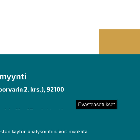
nmyynti
orvarin 2. krs.), 92100
Evästeasetukset
 klo 11 – 17 sekä tunti
uston käytön analysointiin. Voit muokata
ot]fi)