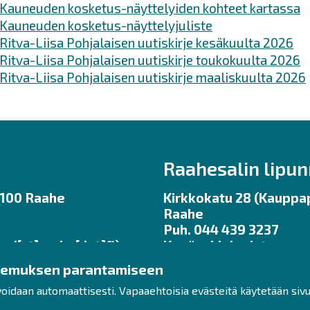
Kauneuden kosketus-näyttelyiden kohteet kartassa
Kauneuden kosketus-näyttelyjuliste
Ritva-Liisa Pohjalaisen uutiskirje kesäkuulta 2026
Ritva-Liisa Pohjalaisen uutiskirje toukokuulta 2026
Ritva-Liisa Pohjalaisen uutiskirje maaliskuulta 2026
Raahesalin lipu
92100 Raahe
Kirkkokatu 28 (Kauppap
Raahe
Puh. 044 439 3237
uri[at]raahe[dot]fi)
Kesäaukioloajat ma – pe
ennen tilaisuuksia.
kemuksen parantamiseen
klo 11 – 17
lipunmyynti
raahe.fi
voidaan automaattisesti. Vapaaehtoisia evästeitä käytetään siv
ukioloajat:
 klo 12 – 16
(lipunmyynti[at]raahe[d