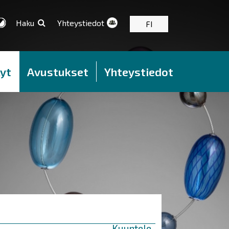
Haku
Yhteystiedot
FI
yt
Avustukset
Yhteystiedot
Kuuntele