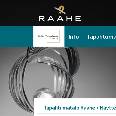
Info
Tapahtuma
Murupolku
You
Tapahtumatalo Raahe
Näytte
are