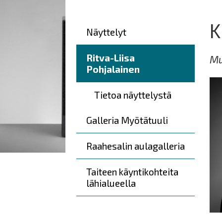
here:
K
Päävalikko
Näyttelyt
Ritva-Liisa
Mu
Pohjalainen
Tietoa näyttelystä
Galleria Myötätuuli
Raahesalin aulagalleria
Taiteen käyntikohteita
lähialueella