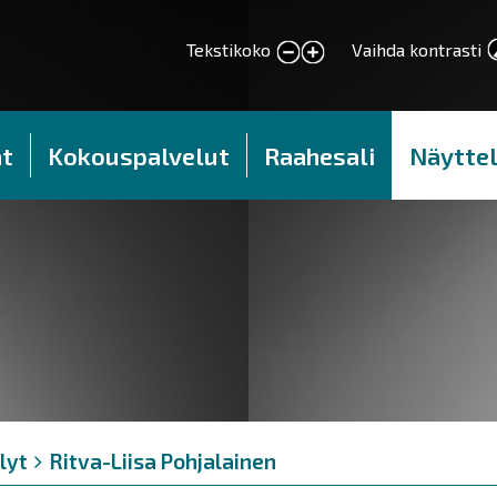
Tekstikoko
Vaihda kontrasti
smaller text
larger text
t
Kokouspalvelut
Raahesali
Näyttel
lyt
Ritva-Liisa Pohjalainen