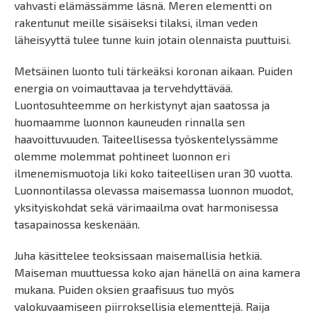
vahvasti elämässämme läsnä. Meren elementti on
rakentunut meille sisäiseksi tilaksi, ilman veden
läheisyyttä tulee tunne kuin jotain olennaista puuttuisi.
Metsäinen luonto tuli tärkeäksi koronan aikaan. Puiden
energia on voimauttavaa ja tervehdyttävää.
Luontosuhteemme on herkistynyt ajan saatossa ja
huomaamme luonnon kauneuden rinnalla sen
haavoittuvuuden. Taiteellisessa työskentelyssämme
olemme molemmat pohtineet luonnon eri
ilmenemismuotoja liki koko taiteellisen uran 30 vuotta.
Luonnontilassa olevassa maisemassa luonnon muodot,
yksityiskohdat sekä värimaailma ovat harmonisessa
tasapainossa keskenään.
Juha käsittelee teoksissaan maisemallisia hetkiä.
Maiseman muuttuessa koko ajan hänellä on aina kamera
mukana. Puiden oksien graafisuus tuo myös
valokuvaamiseen piirroksellisia elementtejä. Raija