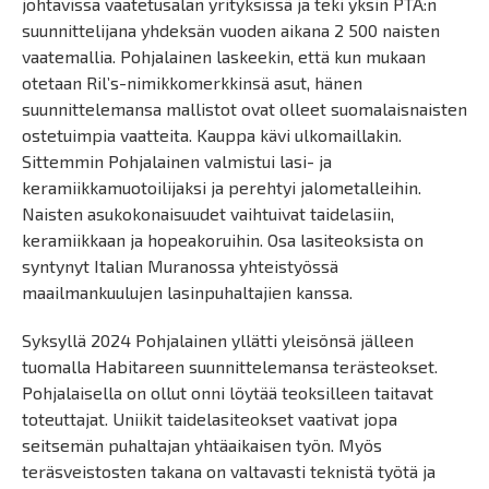
johtavissa vaatetusalan yrityksissä ja teki yksin PTA:n
suunnittelijana yhdeksän vuoden aikana 2 500 naisten
vaatemallia. Pohjalainen laskeekin, että kun mukaan
otetaan Ril’s-nimikkomerkkinsä asut, hänen
suunnittelemansa mallistot ovat olleet suomalaisnaisten
ostetuimpia vaatteita. Kauppa kävi ulkomaillakin.
Sittemmin Pohjalainen valmistui lasi- ja
keramiikkamuotoilijaksi ja perehtyi jalometalleihin.
Naisten asukokonaisuudet vaihtuivat taidelasiin,
keramiikkaan ja hopeakoruihin. Osa lasiteoksista on
syntynyt Italian Muranossa yhteistyössä
maailmankuulujen lasinpuhaltajien kanssa.
Syksyllä 2024 Pohjalainen yllätti yleisönsä jälleen
tuomalla Habitareen suunnittelemansa terästeokset.
Pohjalaisella on ollut onni löytää teoksilleen taitavat
toteuttajat. Uniikit taidelasiteokset vaativat jopa
seitsemän puhaltajan yhtäaikaisen työn. Myös
teräsveistosten takana on valtavasti teknistä työtä ja