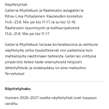
Näyttelytilat:
Galleria Myötätuuli ja Raahesalin aulagalleria
Ritva-Liisa Pohjalainen: Kauneuden kosketus:
14.6.-23.8. Ma-pe klo 11-17, la su klo 12-16
Raahesalin lipunmyynti ja kulttuuripalvelut:
15.6.-21.8. Ma-pe klo 11-17
Galleria Myötätuuli tarjoaa korkeatasoisia ja vaihtuvia
näyttelyitä, jotka houkuttelevat niin paikallisia kuin
matkailijoita nauttimaan taiteesta. Gallerian viihtyisä
ympäristö tekee taide-elämyksistä helposti
lähestyttäviä, ja sisäänpääsy on aina maksuton.
Tervetuloa!
Näyttelyhaku
Vuosien 2026-2027 osalta näyttelytilat ovat loppuun
varattu.