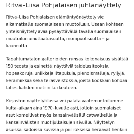
Ritva-Liisa Pohjalaisen juhlanäyttely
Ritva-Liisa Pohjalaisen elämäntyönäyttely vie
aikamatkalle suomalaiseen muotoiluun. Usean kohteen
yhteisnäyttely avaa pysäyttävällä tavalla suomalaisen
muotoilun ainutlaatuisuutta, monipuolisuutta – ja
kauneutta.
Tapahtumatalon gallerioiden runsas kokonaisuus sisältää
150 teosta ja esinettä: näyttäviä taidelasiteoksia,
hopeakoruja, uniikkeja iltapukuja, pienoismalleja, ryijyjä,
keramiikkaa sekä teräsveistoksia, joista kookkain kohoaa
lähes kahden metrin korkeuteen.
Kirjaston näyttelytilassa voi palata vaatemuotoilumme
kulta-aikaan aina 1970-luvulle asti, jolloin suomalaiset
asut komeilivat myös kansainvälisillä catwalkeilla ja
kansainvälisten muotijulkaisujen sivuilla. Näyttelyn
asuissa, sadoissa kuvissa ja piirroksissa heräävät henkiin