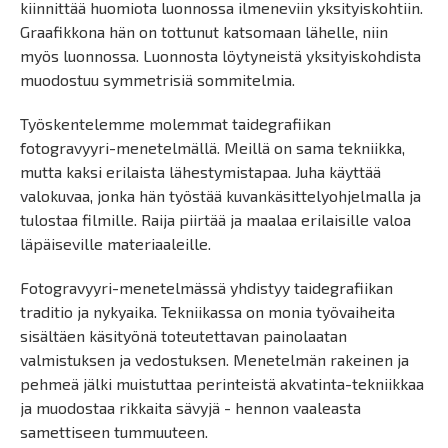
kiinnittää huomiota luonnossa ilmeneviin yksityiskohtiin.
Graafikkona hän on tottunut katsomaan lähelle, niin
myös luonnossa. Luonnosta löytyneistä yksityiskohdista
muodostuu symmetrisiä sommitelmia.
Työskentelemme molemmat taidegrafiikan
fotogravyyri-menetelmällä. Meillä on sama tekniikka,
mutta kaksi erilaista lähestymistapaa. Juha käyttää
valokuvaa, jonka hän työstää kuvankäsittelyohjelmalla ja
tulostaa filmille. Raija piirtää ja maalaa erilaisille valoa
läpäiseville materiaaleille.
Fotogravyyri-menetelmässä yhdistyy taidegrafiikan
traditio ja nykyaika. Tekniikassa on monia työvaiheita
sisältäen käsityönä toteutettavan painolaatan
valmistuksen ja vedostuksen. Menetelmän rakeinen ja
pehmeä jälki muistuttaa perinteistä akvatinta-tekniikkaa
ja muodostaa rikkaita sävyjä - hennon vaaleasta
samettiseen tummuuteen.