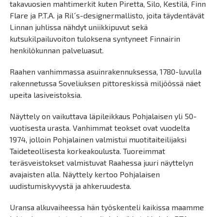
takavuosien mahtimerkit kuten Piretta, Silo, Kestilä, Finn
Flare ja P.T.A. ja Ril´s-designermallisto, joita täydentävät
Linnan juhlissa nähdyt uniikkipuvut sekä
kutsukilpailuvoiton tuloksena syntyneet Finnairin
henkilökunnan palveluasut.
Raahen vanhimmassa asuinrakennuksessa, 1780-luvulla
rakennetussa Soveliuksen pittoreskissä miljöössä näet
upeita lasiveistoksia.
Näyttely on vaikuttava läpileikkaus Pohjalaisen yli 50-
vuotisesta urasta. Vanhimmat teokset ovat vuodelta
1974, jolloin Pohjalainen valmistui muotitaiteilijaksi
Taideteollisesta korkeakoulusta. Tuoreimmat
teräsveistokset valmistuvat Raahessa juuri näyttelyn
avajaisten alla. Näyttely kertoo Pohjalaisen
uudistumiskyvystä ja ahkeruudesta.
Uransa alkuvaiheessa hän työskenteli kaikissa maamme