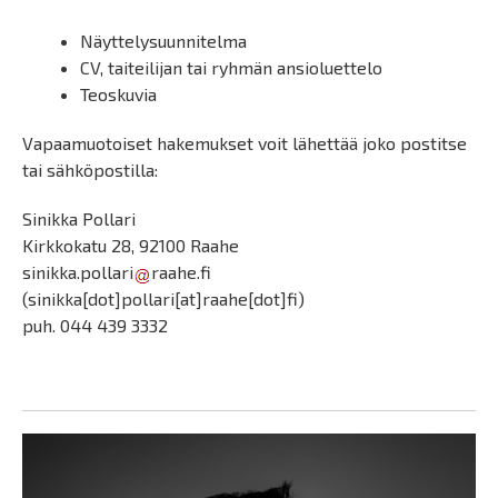
Näyttelysuunnitelma
CV, taiteilijan tai ryhmän ansioluettelo
Teoskuvia
Vapaamuotoiset hakemukset voit lähettää joko postitse
tai sähköpostilla:
Sinikka Pollari
Kirkkokatu 28, 92100 Raahe
sinikka.pollari
raahe.fi
(sinikka[dot]pollari[at]raahe[dot]fi)
puh. 044 439 3332