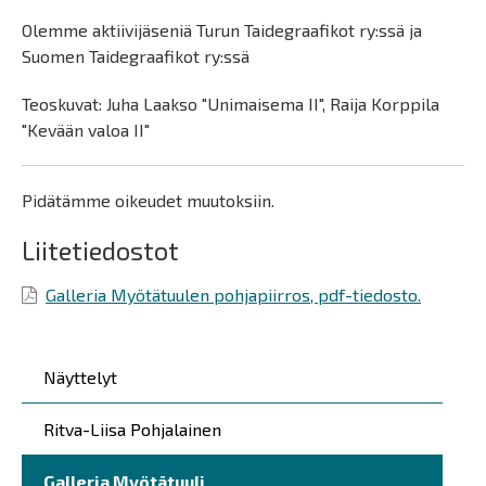
Olemme aktiivijäseniä Turun Taidegraafikot ry:ssä ja
Suomen Taidegraafikot ry:ssä
Teoskuvat: Juha Laakso "Unimaisema II", Raija Korppila
"Kevään valoa II"
Pidätämme oikeudet muutoksiin.
Liitetiedostot
Galleria Myötätuulen pohjapiirros, pdf-tiedosto.
Päävalikko
Näyttelyt
Ritva-Liisa Pohjalainen
Galleria Myötätuuli