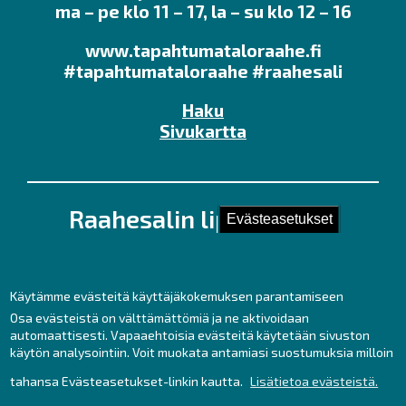
ma – pe klo 11 – 17, la – su klo 12 – 16
www.tapahtumataloraahe.fi
#tapahtumataloraahe #raahesali
Haku
Sivukartta
Raahesalin lipunmyynti
Evästeasetukset
Kirkkokatu 28 (Kauppaporvarin 2. krs.),
92100 Raahe
Puh. 044 439 3237
Käytämme evästeitä käyttäjäkokemuksen parantamiseen
Kesäaukioloajat ma – pe klo 11 – 17
Osa evästeistä on välttämättömiä ja ne aktivoidaan
automaattisesti. Vapaaehtoisia evästeitä käytetään sivuston
sekä tunti ennen tilaisuuksia.
käytön analysointiin. Voit muokata antamiasi suostumuksia milloin
lipunmyynti
raahe.fi
tahansa Evästeasetukset-linkin kautta.
Lisätietoa evästeistä.
(lipunmyynti[at]raahe[dot]fi)