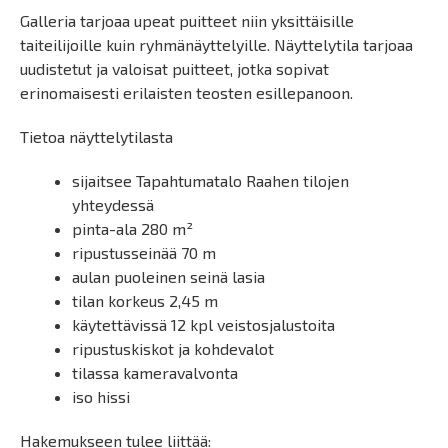
Galleria tarjoaa upeat puitteet niin yksittäisille
taiteilijoille kuin ryhmänäyttelyille. Näyttelytila tarjoaa
uudistetut ja valoisat puitteet, jotka sopivat
erinomaisesti erilaisten teosten esillepanoon.
Tietoa näyttelytilasta
sijaitsee Tapahtumatalo Raahen tilojen
yhteydessä
pinta-ala 280 m²
ripustusseinää 70 m
aulan puoleinen seinä lasia
tilan korkeus 2,45 m
käytettävissä 12 kpl veistosjalustoita
ripustuskiskot ja kohdevalot
tilassa kameravalvonta
iso hissi
Hakemukseen tulee liittää: