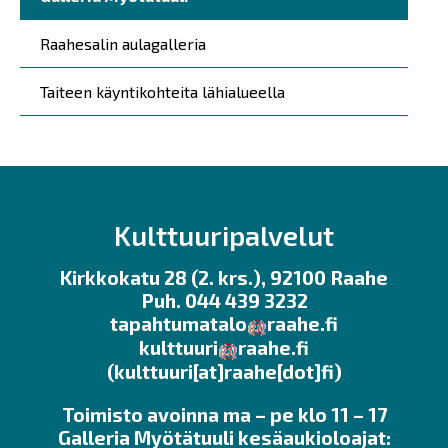
Raahesalin aulagalleria
Taiteen käyntikohteita lähialueella
Kulttuuripalvelut
Kirkkokatu 28 (2. krs.), 92100 Raahe
Puh. 044 439 3232
tapahtumatalo
raahe.fi
kulttuuri
raahe.fi
(kulttuuri[at]raahe[dot]fi)
Toimisto avoinna ma – pe klo 11 – 17
Galleria Myötätuuli kesäaukioloajat: