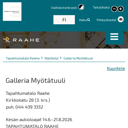
Tekstikoko
Vaihda kontrasti
large
text
FI
Haku
Yhteystiedot
Murupolku
You
Tapahtumatalo Raahe
Näyttelyt
Galleria Myötätuuli
are
Kuuntele
here:
Galleria Myötätuuli
Tapahtumatalo Raahe
Kirkkokatu 28 (3. krs.)
puh. 044 439 3332
Kesän aukioloajat 14.6.-21.8.2026
TAPAHTUMATALO RAAHE