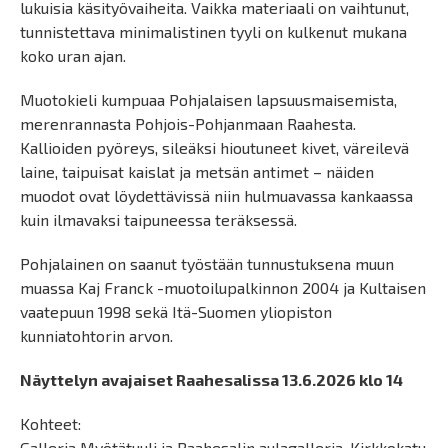
lukuisia käsityövaiheita. Vaikka materiaali on vaihtunut,
tunnistettava minimalistinen tyyli on kulkenut mukana
koko uran ajan.
Muotokieli kumpuaa Pohjalaisen lapsuusmaisemista,
merenrannasta Pohjois-Pohjanmaan Raahesta.
Kallioiden pyöreys, sileäksi hioutuneet kivet, väreilevä
laine, taipuisat kaislat ja metsän antimet – näiden
muodot ovat löydettävissä niin hulmuavassa kankaassa
kuin ilmavaksi taipuneessa teräksessä.
Pohjalainen on saanut työstään tunnustuksena muun
muassa Kaj Franck -muotoilupalkinnon 2004 ja Kultaisen
vaatepuun 1998 sekä Itä-Suomen yliopiston
kunniatohtorin arvon.
Näyttelyn avajaiset Raahesalissa 13.6.2026 klo 14
Kohteet:
Galleria Myötätuuli ja Raahesalin aulagalleria, Kirkkokatu