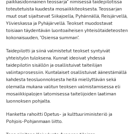
paikkasidonnainen teossarja” nimisessä taidepilotissa
toteutetuista kuudesta mosaiikkiteoksesta. Teossarjan
muut osat sijaitsevat Siikajoella, Pyhännällä, Reisjärvellä,
Ylivieskassa ja Pyhäjärvellä. Teokset muodostavat
toisiaan täydentävän luontoaiheisen yhteisötaideteosten
kokonaisuuden, ”Osiensa summan”.
Taidepilotti ja siinä valmistetut teokset syntyivät
yhteistyön tuloksena. Kunnat ideoivat yhdessä
taidepilotin sisällön ja osallistuivat taiteilijan
valintaprosessiin. Kuntalaiset osallistuivat äänestämällä
kahdesta teosluonnoksesta heitä miellyttävän sekä
olemalla mukana valitun teoksen valmistamisessa eli
mosaiikkipalojen latomisessa taitelijoiden laatiman
luonnoksen pohjalta.
Hanketta rahoitti Opetus- ja kulttuuriministeriö ja
Pohjois-Pohjanmaan liitto.