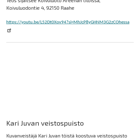
Teos sijaitsee Koivuluoto Areenan tiloissa,
Koivuluodontie 4, 92150 Raahe
https://youtu.be/L52Dt0Xov94?si=MhJcP8yGHNM3G2zCOhessa
Kari Juvan veistospuisto
Kuvanveistäjä Kari Juvan töistä koostuva veistospuisto