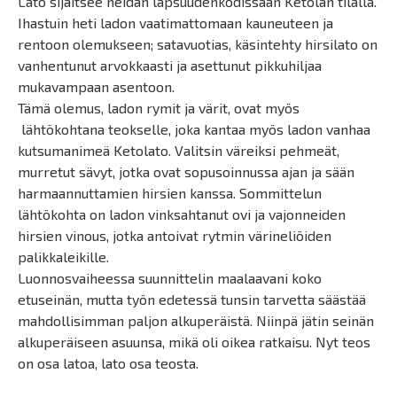
Lato sijaitsee heidän lapsuudenkodissaan Ketolan tilalla.
Ihastuin heti ladon vaatimattomaan kauneuteen ja
rentoon olemukseen; satavuotias, käsintehty hirsilato on
vanhentunut arvokkaasti ja asettunut pikkuhiljaa
mukavampaan asentoon.
Tämä olemus, ladon rymit ja värit, ovat myös
lähtökohtana teokselle, joka kantaa myös ladon vanhaa
kutsumanimeä Ketolato. Valitsin väreiksi pehmeät,
murretut sävyt, jotka ovat sopusoinnussa ajan ja sään
harmaannuttamien hirsien kanssa. Sommittelun
lähtökohta on ladon vinksahtanut ovi ja vajonneiden
hirsien vinous, jotka antoivat rytmin värineliöiden
palikkaleikille.
Luonnosvaiheessa suunnittelin maalaavani koko
etuseinän, mutta työn edetessä tunsin tarvetta säästää
mahdollisimman paljon alkuperäistä. Niinpä jätin seinän
alkuperäiseen asuunsa, mikä oli oikea ratkaisu. Nyt teos
on osa latoa, lato osa teosta.