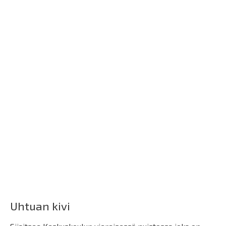
Uhtuan kivi
Sijaitsee Keskuskoulun viereisessä puistossa joka on