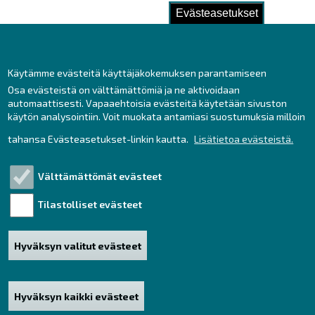
Evästeasetukset
Käytämme evästeitä käyttäjäkokemuksen parantamiseen
Osa evästeistä on välttämättömiä ja ne aktivoidaan
automaattisesti. Vapaaehtoisia evästeitä käytetään sivuston
käytön analysointiin. Voit muokata antamiasi suostumuksia milloin
tahansa Evästeasetukset-linkin kautta.
Lisätietoa evästeistä.
Välttämättömät evästeet
Tilastolliset evästeet
Lähtö – sankaripatsas
Sijaitsee Raahen Sankarihaudalla.
Hyväksyn valitut evästeet
Tekijä Ensio Seppänen (1924 – 2008).
Hyväksyn kaikki evästeet
Poista hyväksyntä