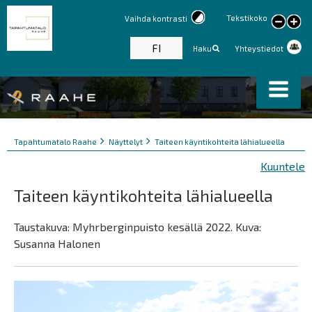
Tekstikoko
Vaihda kontrasti
large
text
FI
Haku
Yhteystiedot
Murupolku
You
Tapahtumatalo Raahe
Näyttelyt
Taiteen käyntikohteita lähialueella
are
Kuuntele
here:
Taiteen käyntikohteita lähialueella
Taustakuva: Myhrberginpuisto kesällä 2022. Kuva:
Susanna Halonen