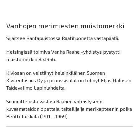
Vanhojen merimiesten muistomerkki
Sijaitsee Rantapuistossa Raatihuonetta vastapäätä.
Helsingissä toimiva Vanha Raahe -yhdistys pystytti
muistomerkin 8.7.1956.
Kiviosan on veistänyt helsinkiläinen Suomen
Kiviteollisuus Oy ja pronssivalut on tehnyt Eljas Halosen
Taidevalimo Lapinlahdelta.
Suunnittelusta vastasi Raahen yhteislyseon
kuvaamataidon opettaja, taiteilija ja merikapteenin poika
Pentti Tuikkala (1911 – 1969).