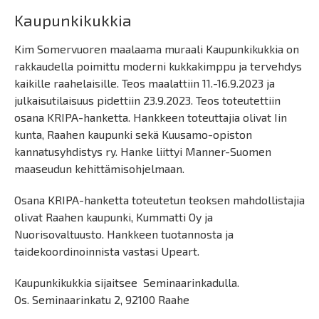
Kaupunkikukkia
Kim Somervuoren maalaama muraali Kaupunkikukkia on
rakkaudella poimittu moderni kukkakimppu ja tervehdys
kaikille raahelaisille. Teos maalattiin 11.-16.9.2023 ja
julkaisutilaisuus pidettiin 23.9.2023. Teos toteutettiin
osana KRIPA-hanketta. Hankkeen toteuttajia olivat Iin
kunta, Raahen kaupunki sekä Kuusamo-opiston
kannatusyhdistys ry. Hanke liittyi Manner-Suomen
maaseudun kehittämisohjelmaan.
Osana KRIPA-hanketta toteutetun teoksen mahdollistajia
olivat Raahen kaupunki, Kummatti Oy ja
Nuorisovaltuusto. Hankkeen tuotannosta ja
taidekoordinoinnista vastasi Upeart.
Kaupunkikukkia sijaitsee Seminaarinkadulla.
Os. Seminaarinkatu 2, 92100 Raahe