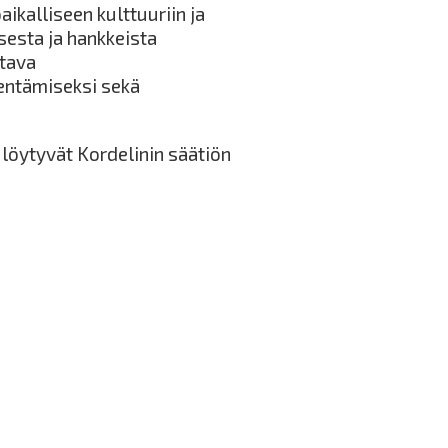
ikalliseen kulttuuriin ja
esta ja hankkeista
ttava
entämiseksi sekä
 löytyvät Kordelinin säätiön