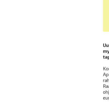
Uu
my
ta
Ko
Ap
rah
Ra
oh
eu