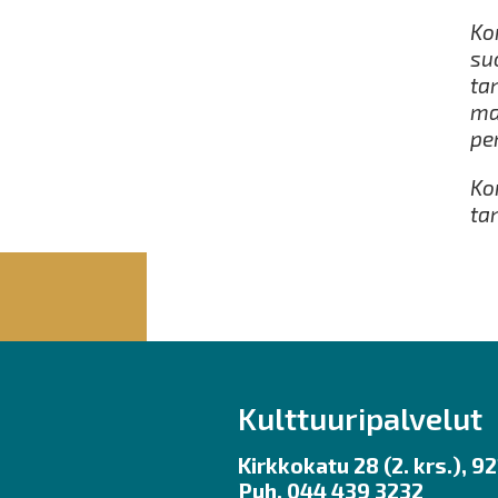
Ko
su
ta
ma
pe
Ko
ta
Kulttuuripalvelut
Kirkkokatu 28 (2. krs.), 
Puh. 044 439 3232