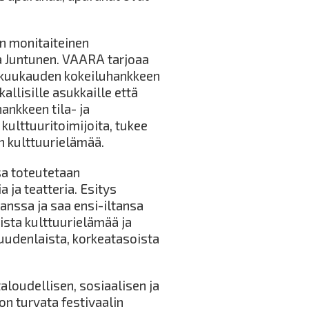
n monitaiteinen
ura Juntunen. VAARA tarjoaa
 kuukauden kokeiluhankkeen
allisille asukkaille että
ankkeen tila- ja
kulttuuritoimijoita, tukee
n kulttuurielämää.
a toteutetaan
 ja teatteria. Esitys
anssa ja saa ensi-iltansa
ista kulttuurielämää ja
uudenlaista, korkeatasoista
aloudellisen, sosiaalisen ja
n turvata festivaalin