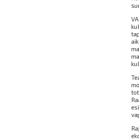
su
VA
kul
ta
aik
mat
ma
ku
Te
mon
to
Ra
es
va
Ra
ek