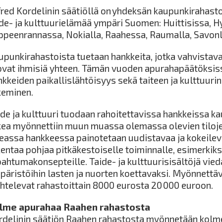
fred Kordelinin säätiöllä on yhdeksän kaupunkirahastoa
ide- ja kulttuurielämää ympäri Suomen: Huittisissa, H
ppeenrannassa, Nokialla, Raahessa, Raumalla, Savonl
punkirahastoista tuetaan hankkeita, jotka vahvistavat
ovat ihmisiä yhteen. Tämän vuoden apurahapäätöksissä
nkkeiden paikallislähtöisyys sekä taiteen ja kulttuuri
keminen.
ide ja kulttuuri tuodaan rahoitettavissa hankkeissa ka
kea myönnettiin muun muassa olemassa olevien tiloje
eassa hankkeessa painotetaan uudistavaa ja kokeileva
entaa pohjaa pitkäkestoiselle toiminnalle, esimerkiksi 
pahtumakonsepteille. Taide- ja kulttuurisisältöjä vie
päristöihin lasten ja nuorten koettavaksi. Myönnett
ihtelevat rahastoittain 8000 eurosta 20 000 euroon.
lme apurahaa Raahen rahastosta
rdelinin säätiön Raahen rahastosta myönnetään kolm