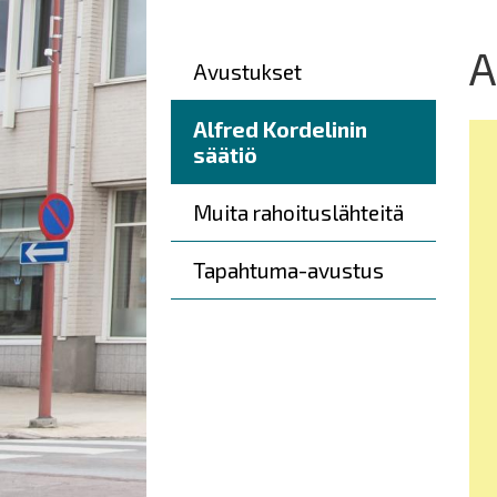
here:
A
Päävalikko
Avustukset
Alfred Kordelinin
säätiö
Muita rahoituslähteitä
Tapahtuma-avustus