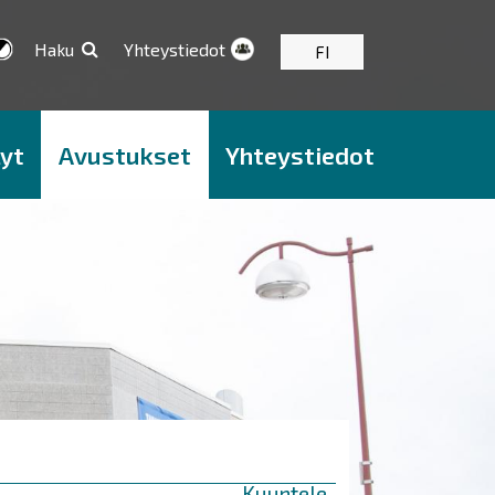
Haku
Yhteystiedot
FI
yt
Avustukset
Yhteystiedot
Kuuntele