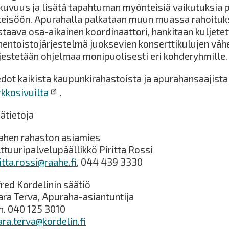
tkuvuus ja lisätä tapahtuman myönteisiä vaikutuksia pa
teisöön. Apurahalla palkataan muun muassa rahoituks
staava osa-aikainen koordinaattori, hankitaan kuljete
nentoistojärjestelmä juoksevien konserttikulujen väh
rjestetään ohjelmaa monipuolisesti eri kohderyhmille.
edot kaikista kaupunkirahastoista ja apurahansaajista
rkkosivuilta
.
sätietoja
ahen rahaston asiamies
ttuuripalvelupäällikkö Piritta Rossi
itta.rossi@raahe.fi
, 044 439 3330
fred Kordelinin säätiö
ara Terva, Apuraha-asiantuntija
h. 040 125 3010
ara.terva@kordelin.fi