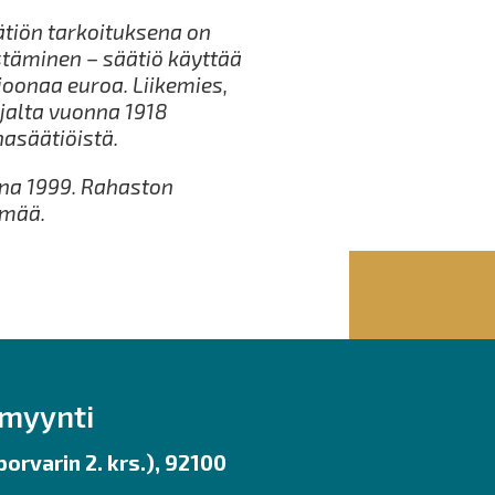
ätiön tarkoituksena on
stäminen – säätiö käyttää
joonaa euroa. Liikemies,
jalta vuonna 1918
asäätiöistä.
nna 1999. Rahaston
ämää.
nmyynti
orvarin 2. krs.), 92100