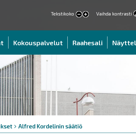
Tekstikoko
Vaihda kontrasti
smaller text
larger text
t
Kokouspalvelut
Raahesali
Näyttel
kset
Alfred Kordelinin säätiö