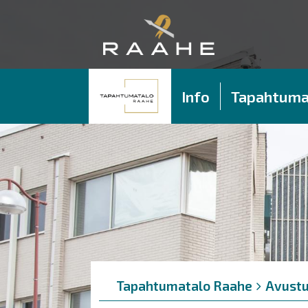
Info
Tapahtuma
Murupolku
You
Tapahtumatalo Raahe
Avustu
are