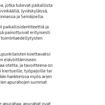
, jotka tukevat paikallista
yvinkäällä, Jyväskylässä,
innassa ja Seinäjoella.
 paikallisidentiteettiä ja
 painottuivat erityisesti
n toimintaedellytysten
upunkilaisten koettavaksi:
n elävöittämiseen.
a otetta, ja tavoitteena on
kiertueille, työpajoille tai
dään hankkeissa myös arjen
ävien apurahojen summat
e apurahaa, apurahat ovat