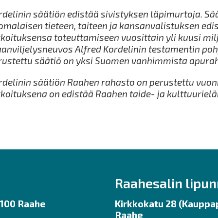
rdelinin säätiön edistää sivistyksen läpimurtoja. Sä
omalaisen tieteen, taiteen ja kansanvalistuksen edi
rkoituksensa toteuttamiseen vuosittain yli kuusi mil
anviljelysneuvos Alfred Kordelinin testamentin poh
rustettu säätiö on yksi Suomen vanhimmista apurah
rdelinin säätiön Raahen rahasto on perustettu vuo
rkoituksena on edistää Raahen taide- ja kulttuuriel
Raahesalin lipu
92100 Raahe
Kirkkokatu 28 (Kauppap
Raahe