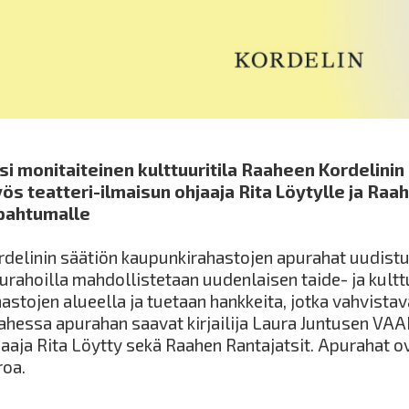
si monitaiteinen kulttuuritila Raaheen Kordelinin
ös teatteri-ilmaisun ohjaaja Rita Löytylle ja Raah
pahtumalle
rdelinin säätiön kaupunkirahastojen apurahat uudistu
urahoilla mahdollistetaan uudenlaisen taide- ja kult
astojen alueella ja tuetaan hankkeita, jotka vahvistava
ahessa apurahan saavat kirjailija Laura Juntusen VAA
jaaja Rita Löytty sekä Raahen Rantajatsit. Apurahat 
roa.