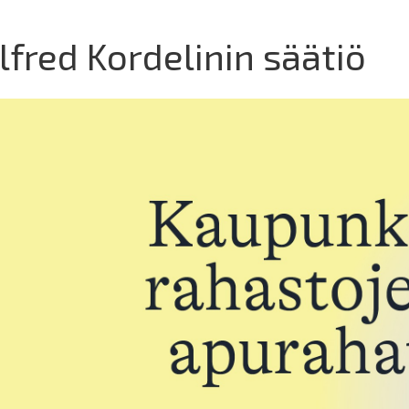
lfred Kordelinin säätiö