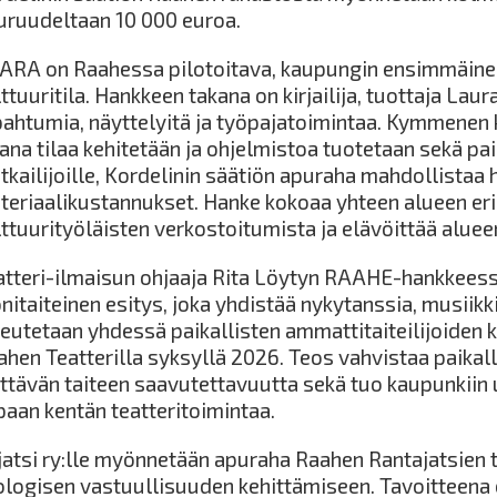
uruudeltaan 10 000 euroa.
ARA on Raahessa pilotoitava, kaupungin ensimmäine
ttuuritila. Hankkeen takana on kirjailija, tuottaja La
pahtumia, näyttelyitä ja työpajatoimintaa. Kymmenen
ana tilaa kehitetään ja ohjelmistoa tuotetaan sekä paik
kailijoille, Kordelinin säätiön apuraha mahdollistaa h
teriaalikustannukset. Hanke kokoaa yhteen alueen eri 
lttuurityöläisten verkostoitumista ja elävöittää aluee
atteri-ilmaisun ohjaaja Rita Löytyn RAAHE-hankkeess
itaiteinen esitys, joka yhdistää nykytanssia, musiikkia
teutetaan yhdessä paikallisten ammattitaiteilijoiden k
ahen Teatterilla syksyllä 2026. Teos vahvistaa paikall
ittävän taiteen saavutettavuutta sekä tuo kaupunkiin 
paan kentän teatteritoimintaa.
jatsi ry:lle myönnetään apuraha Raahen Rantajatsien t
ologisen vastuullisuuden kehittämiseen. Tavoitteena o