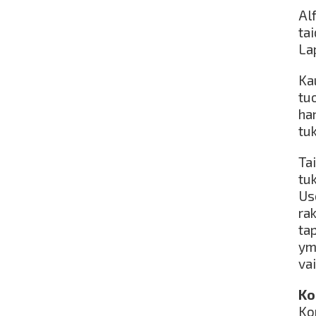
Al
ta
La
Kau
tu
ha
tu
Ta
tu
Us
rak
ta
ym
va
Ko
Ko