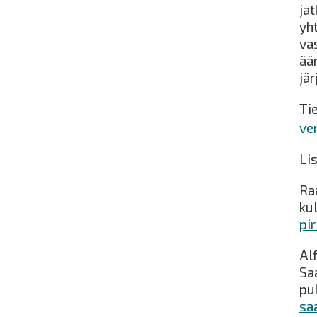
ja
yh
va
ää
jä
Ti
ve
Li
Ra
kul
pir
Al
Sa
pu
sa