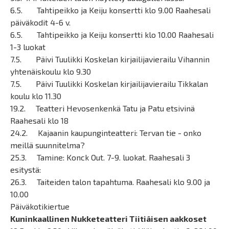
6.5. Tahtipeikko ja Keiju konsertti klo 9.00 Raahesali
päiväkodit 4-6 v.
6.5. Tahtipeikko ja Keiju konsertti klo 10.00 Raahesali
1-3 luokat
7.5. Päivi Tuulikki Koskelan kirjailijavierailu Vihannin
yhtenäiskoulu klo 9.30
7.5. Päivi Tuulikki Koskelan kirjailijavierailu Tikkalan
koulu klo 11.30
19.2. Teatteri Hevosenkenkä Tatu ja Patu etsivinä
Raahesali klo 18
24.2. Kajaanin kaupunginteatteri: Tervan tie - onko
meillä suunnitelma?
25.3. Tamine: Konck Out. 7-9. luokat. Raahesali 3
esitystä:
26.3. Taiteiden talon tapahtuma. Raahesali klo 9.00 ja
10.00
Päiväkotikiertue
Kuninkaallinen Nukketeatteri Tiitiäisen aakkoset