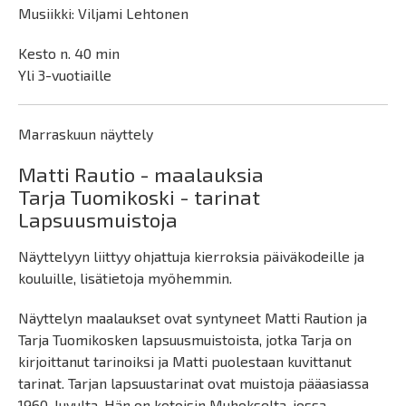
Musiikki: Viljami Lehtonen
Kesto n. 40 min
Yli 3-vuotiaille
Marraskuun näyttely
Matti Rautio - maalauksia
Tarja Tuomikoski - tarinat
Lapsuusmuistoja
Näyttelyyn liittyy ohjattuja kierroksia päiväkodeille ja
kouluille, lisätietoja myöhemmin.
Näyttelyn maalaukset ovat syntyneet Matti Raution ja
Tarja Tuomikosken lapsuusmuistoista, jotka Tarja on
kirjoittanut tarinoiksi ja Matti puolestaan kuvittanut
tarinat. Tarjan lapsuustarinat ovat muistoja pääasiassa
1960-luvulta. Hän on kotoisin Muhokselta, jossa