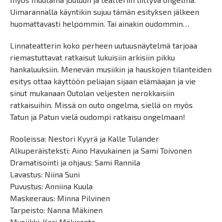
Uimarannalla käyntikin sujuu tämän esityksen jälkeen
huomattavasti helpommin. Tai ainakin oudommin…
Linnateatterin koko perheen uutuusnäytelmä tarjoaa
riemastuttavat ratkaisut lukuisiin arkisiin pikku
hankaluuksiin. Menevän musiikin ja hauskojen tilanteiden
esitys ottaa käyttöön peliajan sijaan elämäajan ja vie
sinut mukanaan Outolan veljesten nerokkaisiin
ratkaisuihin. Missä on outo ongelma, siellä on myös
Tatun ja Patun vielä oudompi ratkaisu ongelmaan!
Rooleissa: Nestori Kyyrä ja Kalle Tulander
Alkuperäisteksti: Aino Havukainen ja Sami Toivonen
Dramatisointi ja ohjaus: Sami Rannila
Lavastus: Niina Suni
Puvustus: Anniina Kuula
Maskeeraus: Minna Pilvinen
Tarpeisto: Nanna Mäkinen
Musiikki: Kari Mäkiranta