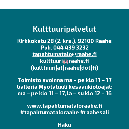
Kulttuuripalvelut
Kirkkokatu 28 (2. krs.), 92100 Raahe
Puh. 044 439 3232
tapahtumatalo@raahe.fi
kulttuuri
raahe.fi
(kulttuuri[at]raahe[dot]fi)
Toimisto avoinna ma – pe klo 11 – 17
Galleria Myötätuuli kesäaukioloajat:
ma – pe klo 11 – 17, la – su klo 12 – 16
www.tapahtumataloraahe.fi
#tapahtumataloraahe #raahesali
Haku