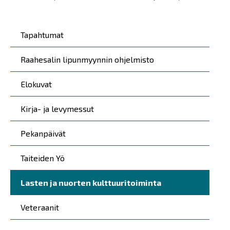
Päävalikko
Tapahtumat
Raahesalin lipunmyynnin ohjelmisto
Elokuvat
Kirja- ja levymessut
Pekanpäivät
Taiteiden Yö
Lasten ja nuorten kulttuuritoiminta
Veteraanit