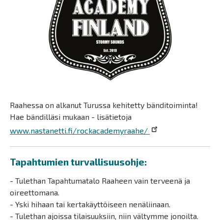
Raahessa on alkanut Turussa kehitetty bänditoiminta!
Hae bändilläsi mukaan - lisätietoja
www.nastanetti.fi/rockacademyraahe/
Tapahtumien turvallisuusohje:
- Tulethan Tapahtumatalo Raaheen vain terveenä ja
oireettomana.
- Yski hihaan tai kertakäyttöiseen nenäliinaan.
- Tulethan ajoissa tilaisuuksiin, niin vältymme jonoilta.