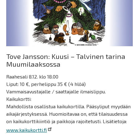
Tove Jansson: Kuusi – Talvinen tarina
Muumilaaksossa
Raahesali 8.12. klo 18.00
Liput: 10 €, perhelippu 35 € (4 hlöä)
Vammaisavustajalle / saattajalle ilmaislippu.
Kaikukortti:
Mahdollista osallistua kaikukortilla. Pääsyliput myydään
aikajärjestyksessä. Huomioitavaa on, että tilaisuudessa
on kaikukorttikiintiö ja paikkoja rajoitetusti. Lisätietoja:
www.kaikukortti.fi