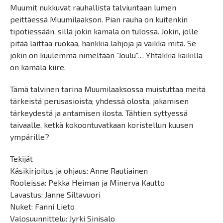
Muumit nukkuvat rauhallista talviuntaan lumen
peittäessä Muumilaakson. Pian rauha on kuitenkin
tipotiessään, sillä jokin kamala on tulossa. Jokin, jolle
pitää laittaa ruokaa, hankkia lahjoja ja vaikka mitä. Se
jokin on kuulemma nimeltään ”Joulu”… Yhtäkkiä kaikilla
on kamala kiire.
Tämä talvinen tarina Muumilaaksossa muistuttaa meitä
tärkeistä perusasioista; yhdessä olosta, jakamisen
tärkeydestä ja antamisen ilosta. Tähtien syttyessä
taivaalle, ketkä kokoontuvatkaan koristellun kuusen
ympärille?
Tekijät
Käsikirjoitus ja ohjaus: Anne Rautiainen
Rooleissa: Pekka Heiman ja Minerva Kautto
Lavastus: Janne Siltavuori
Nuket: Fanni Lieto
Valosuunnittelu: Jyrki Sinisalo