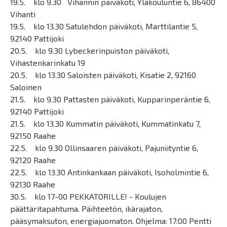
19.5. klo 9.30 Vihannin päiväkoti, Yläkouluntie 6, 86400
Vihanti
19.5. klo 13.30 Satulehdon päiväkoti, Marttilantie 5,
92140 Pattijoki
20.5. klo 9.30 Lybeckerinpuiston päiväkoti,
Vihastenkarinkatu 19
20.5. klo 13.30 Saloisten päiväkoti, Kisatie 2, 92160
Saloinen
21.5. klo 9.30 Pattasten päiväkoti, Kupparinperäntie 6,
92140 Pattijoki
21.5. klo 13.30 Kummatin päiväkoti, Kummatinkatu 7,
92150 Raahe
22.5. klo 9.30 Ollinsaaren päiväkoti, Pajuniityntie 6,
92120 Raahe
22.5. klo 13.30 Antinkankaan päiväkoti, Isoholmintie 6,
92130 Raahe
30.5. klo 17-00 PEKKATORILLE! - Koulujen
päättäritapahtuma. Päihteetön, ikärajaton,
pääsymaksuton, energiajuomaton. Ohjelma: 17:00 Pentti