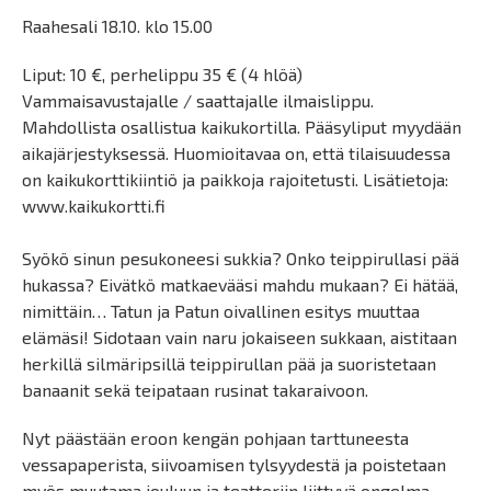
Raahesali 18.10. klo 15.00
Liput: 10 €, perhelippu 35 € (4 hlöä)
Vammaisavustajalle / saattajalle ilmaislippu.
Mahdollista osallistua kaikukortilla. Pääsyliput myydään
aikajärjestyksessä. Huomioitavaa on, että tilaisuudessa
on kaikukorttikiintiö ja paikkoja rajoitetusti. Lisätietoja:
www.kaikukortti.fi
Syökö sinun pesukoneesi sukkia? Onko teippirullasi pää
hukassa? Eivätkö matkaevääsi mahdu mukaan? Ei hätää,
nimittäin… Tatun ja Patun oivallinen esitys muuttaa
elämäsi! Sidotaan vain naru jokaiseen sukkaan, aistitaan
herkillä silmäripsillä teippirullan pää ja suoristetaan
banaanit sekä teipataan rusinat takaraivoon.
Nyt päästään eroon kengän pohjaan tarttuneesta
vessapaperista, siivoamisen tylsyydestä ja poistetaan
myös muutama jouluun ja teatteriin liittyvä ongelma.