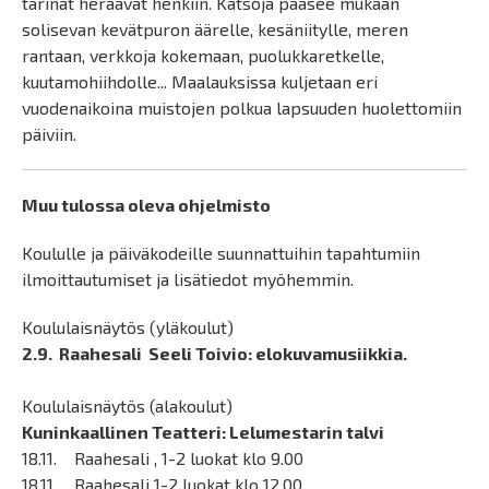
tarinat heräävät henkiin. Katsoja pääsee mukaan
solisevan kevätpuron äärelle, kesäniitylle, meren
rantaan, verkkoja kokemaan, puolukkaretkelle,
kuutamohiihdolle... Maalauksissa kuljetaan eri
vuodenaikoina muistojen polkua lapsuuden huolettomiin
päiviin.
Muu tulossa oleva ohjelmisto
Koululle ja päiväkodeille suunnattuihin tapahtumiin
ilmoittautumiset ja lisätiedot myöhemmin.
Koululaisnäytös (yläkoulut)
2.9. Raahesali Seeli Toivio: elokuvamusiikkia.
Koululaisnäytös (alakoulut)
Kuninkaallinen Teatteri: Lelumestarin talvi
18.11. Raahesali , 1-2 luokat klo 9.00
18.11. Raahesali 1-2 luokat klo 12.00