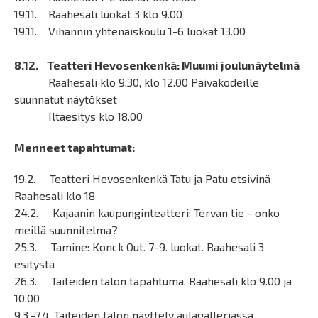
19.11. Raahesali luokat 3 klo 9.00
19.11. Vihannin yhtenäiskoulu 1-6 luokat 13.00
8.12. Teatteri Hevosenkenkä: Muumi joulunäytelmä
Raahesali klo 9.30, klo 12.00 Päiväkodeille
suunnatut näytökset
Iltaesitys klo 18.00
Menneet tapahtumat:
19.2. Teatteri Hevosenkenkä Tatu ja Patu etsivinä
Raahesali klo 18
24.2. Kajaanin kaupunginteatteri: Tervan tie - onko
meillä suunnitelma?
25.3. Tamine: Konck Out. 7-9. luokat. Raahesali 3
esitystä
26.3. Taiteiden talon tapahtuma. Raahesali klo 9.00 ja
10.00
9.3.-7.4. Taiteiden talon näyttely aulagalleriassa.