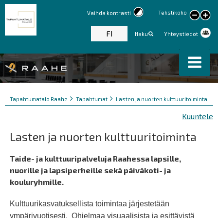
Tekstikoko
Vaihda kontrasti
large
text
FI
Haku
Yhteystiedot
Murupolku
You
Tapahtumatalo Raahe
Tapahtumat
Lasten ja nuorten kulttuuritoiminta
are
Kuuntele
here:
Lasten ja nuorten kulttuuritoiminta
Taide- ja kulttuuripalveluja Raahessa lapsille,
nuorille ja lapsiperheille sekä päiväkoti- ja
kouluryhmille.
Kulttuurikasvatuksellista toimintaa järjestetään
ympärivuotisesti. Ohjelmaa visuaalisista ja esittävistä