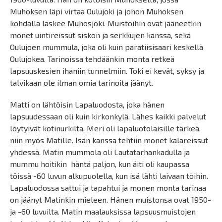
Muhoksen läpi virtaa Oulujoki ja johon Muhoksen
kohdalla laskee Muhosjoki. Muistoihin ovat jääneetkin
monet uintireissut siskon ja serkkujen kanssa, sekä
Oulujoen mummula, joka oli kuin paratiisisaari keskellä
Oulujokea. Tarinoissa tehdäänkin monta retkeä
lapsuuskesien ihaniin tunnelmiin. Toki ei kevät, syksy ja
talvikaan ole ilman omia tarinoita jäänyt.
Matti on lähtöisin Lapaluodosta, joka hänen
lapsuudessaan oli kuin kirkonkylä. Lähes kaikki palvelut
löytyivät kotinurkilta. Meri oli lapaluotolaisille tärkeä,
niin myös Matille. Isän kanssa tehtiin monet kalareissut
yhdessä. Matin mummola oli Lautatarhankadulla ja
mummu hoitikin häntä paljon, kun äiti oli kaupassa
töissä -60 luvun alkupuolella, kun isä lähti laivaan töihin.
Lapaluodossa sattui ja tapahtui ja monen monta tarinaa
on jäänyt Matinkin mieleen. Hänen muistonsa ovat 1950-
ja -60 luvuilta. Matin maalauksissa lapsuusmuistojen