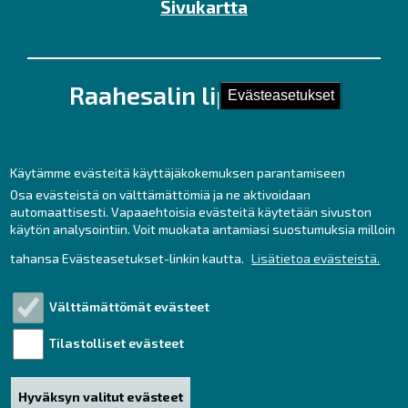
Sivukartta
Raahesalin lipunmyynti
Evästeasetukset
Kirkkokatu 28 (Kauppaporvarin 2. krs.),
92100 Raahe
Puh. 044 439 3237
Käytämme evästeitä käyttäjäkokemuksen parantamiseen
Kesäaukioloajat ma – pe klo 11 – 17
Osa evästeistä on välttämättömiä ja ne aktivoidaan
automaattisesti. Vapaaehtoisia evästeitä käytetään sivuston
sekä tunti ennen tilaisuuksia.
käytön analysointiin. Voit muokata antamiasi suostumuksia milloin
lipunmyynti
raahe.fi
tahansa Evästeasetukset-linkin kautta.
Lisätietoa evästeistä.
(lipunmyynti[at]raahe[dot]fi)
Liput netistä:
Välttämättömät evästeet
https://www.tiketti.fi/raahesali
Tilastolliset evästeet
Saavutettavuusseloste
Hyväksyn valitut evästeet
HUOM! Tulethan tapahtumiimme