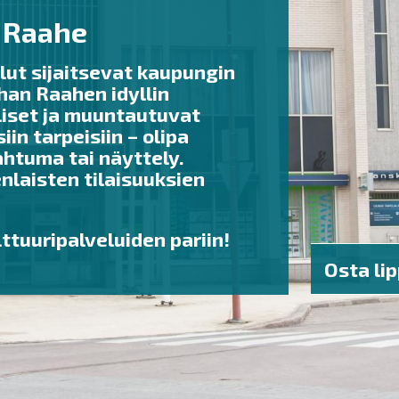
 Raahe
lut sijaitsevat kaupungin
an Raahen idyllin
iset ja muuntautuvat
iin tarpeisiin – olipa
htuma tai näyttely.
aisten tilaisuuksien
ttuuripalveluiden pariin!
Osta lip