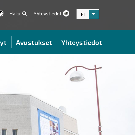
Haku
Yhteystiedot
FI
Listaa lisätoiminnot
yt
Avustukset
Yhteystiedot