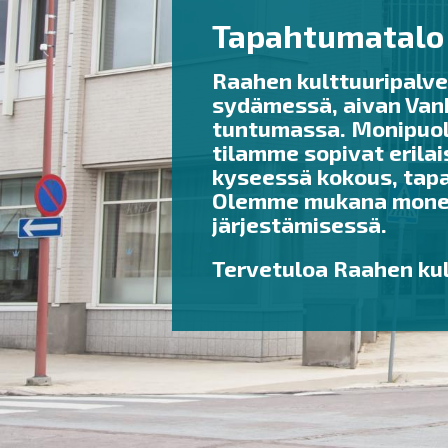
Tapahtumatalo
Raahen kulttuuripalve
sydämessä, aivan Vanh
tuntumassa. Monipuol
tilamme sopivat erilais
kyseessä kokous, tapa
Olemme mukana monenl
järjestämisessä.
Tervetuloa Raahen kul