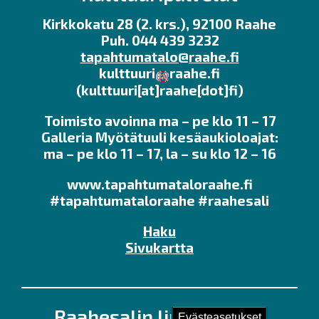
Kirkkokatu 28 (2. krs.), 92100 Raahe
Puh. 044 439 3232
tapahtumatalo@raahe.fi
kulttuuri
raahe.fi
(kulttuuri[at]raahe[dot]fi)
Toimisto avoinna ma – pe klo 11 – 17
Galleria Myötätuuli kesäaukioloajat:
ma – pe klo 11 – 17, la – su klo 12 – 16
www.tapahtumataloraahe.fi
#tapahtumataloraahe #raahesali
Haku
Sivukartta
Raahesalin lipunmyynti
Evästeasetukset