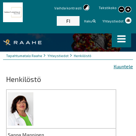
Tekstikoko
Vaihda kontrasti
large
text
FI
Haku
Yhteystiedot
Murupolku
You
Tapahtumatalo Raahe
Yhteystiedot
Henkilöstö
are
Kuuntele
here:
Henkilöstö
Sanna Manninen