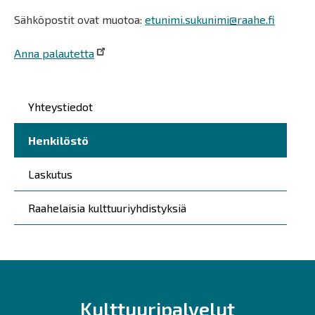
Sähköpostit ovat muotoa:
etunimi.sukunimi@raahe.fi
Anna palautetta
Päävalikko
Yhteystiedot
Henkilöstö
Laskutus
Raahelaisia kulttuuriyhdistyksiä
Kulttuuripalvelut