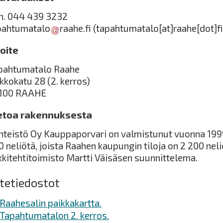
h. 044 439 3232
pahtumatalo
raahe.fi
(tapahtumatalo[at]raahe[dot]fi
oite
pahtumatalo Raahe
rkkokatu 28 (2. kerros)
100 RAAHE
etoa rakennuksesta
inteistö Oy Kauppaporvari on valmistunut vuonna 1999
0 neliötä, joista Raahen kaupungin tiloja on 2 200 nel
kkitehtitoimisto Martti Väisäsen suunnittelema.
itetiedostot
Raahesalin paikkakartta.
Tapahtumatalon 2. kerros.