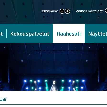
Tekstikoko
Vaihda kontrasti
smaller text
larger text
t
Kokouspalvelut
Raahesali
Näyttel
ali