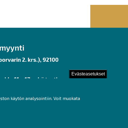
nmyynti
orvarin 2. krs.), 92100
Evästeasetukset
 klo 11 – 17 sekä tunti
uston käytön analysointiin. Voit muokata
ot]fi)
ww.tiketti.fi/raahesali
e