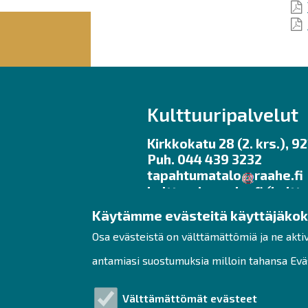
Kulttuuripalvelut
Kirkkokatu 28 (2. krs.), 
Puh. 044 439 3232
tapahtumatalo
raahe.fi
kulttuuri
raahe.fi
(kulttu
Käytämme evästeitä käyttäjäko
Toimisto avoinna ma – pe 
Galleria Myötätuuli kesäa
Osa evästeistä on välttämättömiä ja ne akti
ma – pe klo 11 – 17, la – su
antamiasi suostumuksia milloin tahansa Eväs
www.tapahtumataloraahe
#tapahtumataloraahe #r
Välttämättömät evästeet