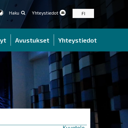
Haku
Yhteystiedot
FI
yt
Avustukset
Yhteystiedot
Kuuntele