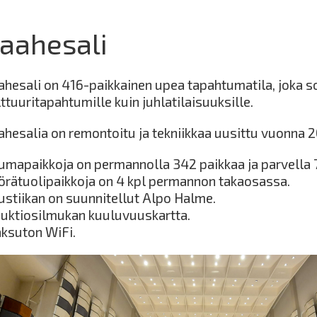
aahesali
ahesali on 416-paikkainen upea tapahtumatila, joka so
ttuuritapahtumille kuin juhlatilaisuuksille.
ahesalia on remontoitu ja tekniikkaa uusittu vuonna 
tumapaikkoja on permannolla 342 paikkaa ja parvella 
örätuolipaikkoja on 4 kpl permannon takaosassa.
ustiikan on suunnitellut Alpo Halme.
duktiosilmukan kuuluvuuskartta.
ksuton WiFi.