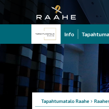
Info
Tapahtuma
Murupolku
You
Tapahtumatalo Raahe
Raahes
are