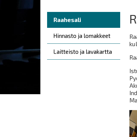
here:
R
Päävalikko
Raahesali
Hinnasto ja lomakkeet
Ra
kul
Laitteisto ja lavakartta
Ra
Is
Py
Ak
In
Ma