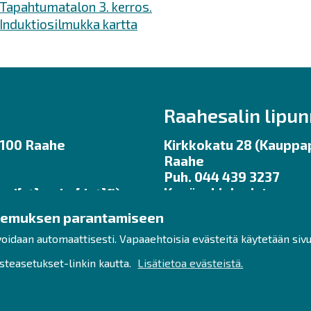
Tapahtumatalon 3. kerros.
Induktiosilmukka kartta
Raahesalin lipu
92100 Raahe
Kirkkokatu 28 (Kauppap
Raahe
Puh. 044 439 3237
Kesäaukioloajat ma – pe
uri[at]raahe[dot]fi)
ennen tilaisuuksia.
kemuksen parantamiseen
klo 11 – 17
lipunmyynti
raahe.fi
ukioloajat:
voidaan automaattisesti. Vapaaehtoisia evästeitä käytetään siv
(lipunmyynti[at]raahe[d
 klo 12 – 16
teasetukset-linkin kautta.
Lisätietoa evästeistä.
Liput netistä:
https://w
.fi
aahesali
Saavutettavuusselost