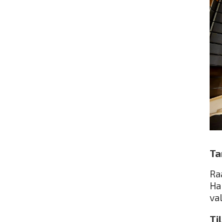
Ta
Ra
Ha
val
Ti