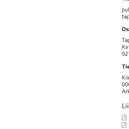
pu
ta
Os
Ta
Ki
92
Ti
Ki
00
Ar
Li