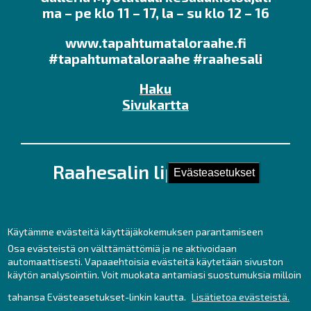
ma – pe klo 11 – 17, la – su klo 12 – 16
www.tapahtumataloraahe.fi
#tapahtumataloraahe #raahesali
Haku
Sivukartta
Raahesalin lipunmyynti
Evästeasetukset
Kirkkokatu 28 (Kauppaporvarin 2. krs.),
92100 Raahe
Puh. 044 439 3237
Käytämme evästeitä käyttäjäkokemuksen parantamiseen
Kesäaukioloajat ma – pe klo 11 – 17
Osa evästeistä on välttämättömiä ja ne aktivoidaan
automaattisesti. Vapaaehtoisia evästeitä käytetään sivuston
sekä tunti ennen tilaisuuksia.
käytön analysointiin. Voit muokata antamiasi suostumuksia milloin
lipunmyynti
raahe.fi
tahansa Evästeasetukset-linkin kautta.
Lisätietoa evästeistä.