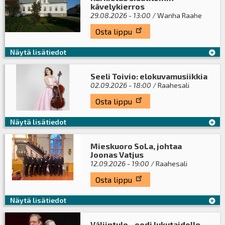
kävelykierros
29.08.2026 - 13:00
/ Wanha Raahe
Osta lippu
Näytä lisätiedot
Seeli Toivio: elokuvamusiikkia
02.09.2026 - 18:00
/ Raahesali
Osta lippu
Näytä lisätiedot
Mieskuoro SoLa, johtaa
Joonas Vatjus
12.09.2026 - 19:00
/ Raahesali
Osta lippu
Näytä lisätiedot
Väliintulo - oodi lukutaidolle