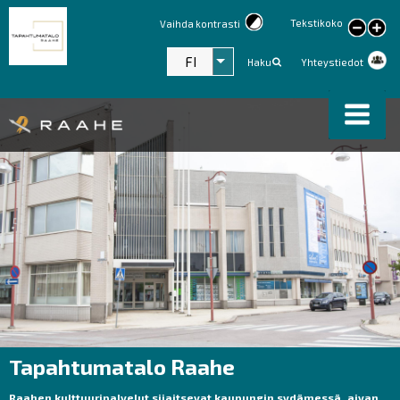
Tekstikoko
Vaihda kontrasti
large
text
FI
Listaa lisätoiminnot
Haku
Yhteystiedot
Tapahtumatalo Raahe
Raahen kulttuuripalvelut sijaitsevat kaupungin sydämessä, aivan