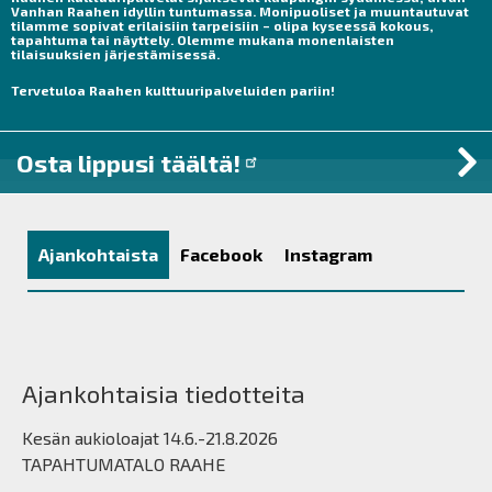
Vanhan Raahen idyllin tuntumassa. Monipuoliset ja muuntautuvat
tilamme sopivat erilaisiin tarpeisiin – olipa kyseessä kokous,
tapahtuma tai näyttely. Olemme mukana monenlaisten
tilaisuuksien järjestämisessä.
Tervetuloa Raahen kulttuuripalveluiden pariin!
Osta lippusi täältä!
Ajankohtaista
Facebook
Instagram
Ajankohtaisia tiedotteita
Kesän aukioloajat 14.6.-21.8.2026
TAPAHTUMATALO RAAHE