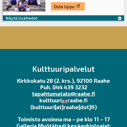
Osta lippu
Näytä lisätiedot
Kulttuuripalvelut
Kirkkokatu 28 (2. krs.), 92100 Raahe
Puh. 044 439 3232
tapahtumatalo@raahe.fi
kulttuuri
raahe.fi
(kulttuuri[at]raahe[dot]fi)
Toimisto avoinna ma – pe klo 11 – 17
Galleria Myötätuuli kesäaukioloajat: