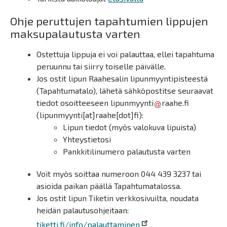
Ohje peruttujen tapahtumien lippujen
maksupalautusta varten
Ostettuja lippuja ei voi palauttaa, ellei tapahtuma
peruunnu tai siirry toiselle päivälle.
Jos ostit lipun Raahesalin lipunmyyntipisteestä
(Tapahtumatalo), lähetä sähköpostitse seuraavat
tiedot osoitteeseen
lipunmyynti
raahe.fi
(lipunmyynti[at]raahe[dot]fi)
:
Lipun tiedot (myös valokuva lipuista)
Yhteystietosi
Pankkitilinumero palautusta varten
Voit myös soittaa numeroon 044 439 3237 tai
asioida paikan päällä Tapahtumatalossa.
Jos ostit lipun Tiketin verkkosivuilta, noudata
heidän palautusohjeitaan:
tiketti.fi/info/palauttaminen
.