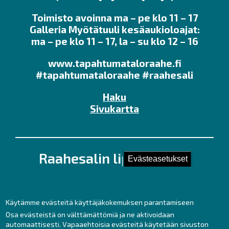
Toimisto avoinna ma – pe klo 11 – 17
Galleria Myötätuuli kesäaukioloajat:
ma – pe klo 11 – 17, la – su klo 12 – 16
www.tapahtumataloraahe.fi
#tapahtumataloraahe #raahesali
Haku
Sivukartta
Raahesalin lipunmyynti
Evästeasetukset
Kirkkokatu 28 (Kauppaporvarin 2. krs.),
92100 Raahe
Puh. 044 439 3237
Käytämme evästeitä käyttäjäkokemuksen parantamiseen
Kesäaukioloajat ma – pe klo 11 – 17
Osa evästeistä on välttämättömiä ja ne aktivoidaan
automaattisesti. Vapaaehtoisia evästeitä käytetään sivuston
sekä tunti ennen tilaisuuksia.