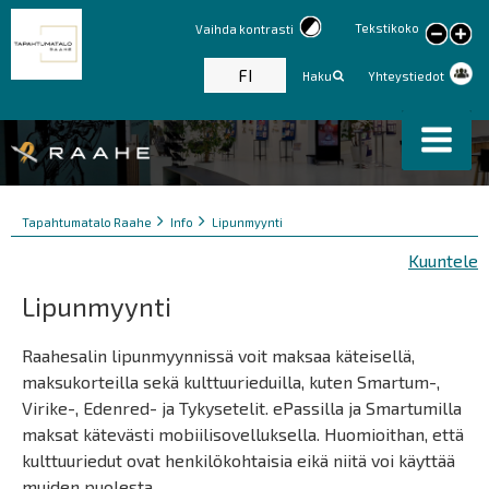
Tekstikoko
Vaihda kontrasti
large
text
FI
Haku
Yhteystiedot
Murupolku
You
Tapahtumatalo Raahe
Info
Lipunmyynti
are
Kuuntele
here:
Lipunmyynti
Raahesalin lipunmyynnissä voit maksaa käteisellä,
maksukorteilla sekä kulttuurieduilla, kuten Smartum-,
Virike-, Edenred- ja Tykysetelit. ePassilla ja Smartumilla
maksat kätevästi mobiilisovelluksella. Huomioithan, että
kulttuuriedut ovat henkilökohtaisia eikä niitä voi käyttää
muiden puolesta.