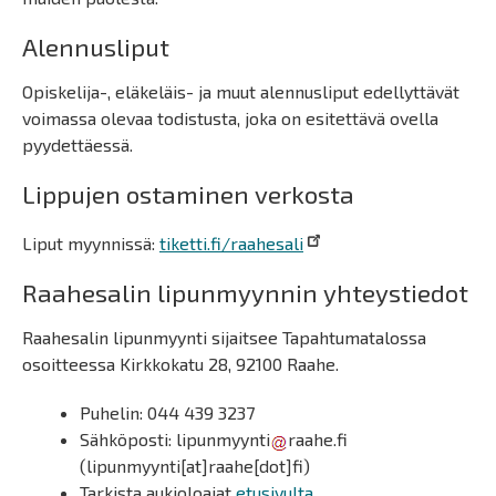
Alennusliput
Opiskelija-, eläkeläis- ja muut alennusliput edellyttävät
voimassa olevaa todistusta, joka on esitettävä ovella
pyydettäessä.
Lippujen ostaminen verkosta
Liput myynnissä:
tiketti.fi/raahesali
Raahesalin lipunmyynnin yhteystiedot
Raahesalin lipunmyynti sijaitsee Tapahtumatalossa
osoitteessa Kirkkokatu 28, 92100 Raahe.
Puhelin: 044 439 3237
Sähköposti:
lipunmyynti
raahe.fi
(lipunmyynti[at]raahe[dot]fi)
Tarkista aukioloajat
etusivulta