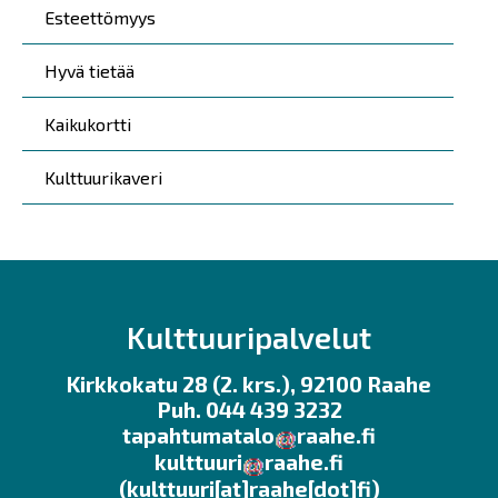
Esteettömyys
Hyvä tietää
Kaikukortti
Kulttuurikaveri
Kulttuuripalvelut
Kirkkokatu 28 (2. krs.), 92100 Raahe
Puh. 044 439 3232
tapahtumatalo
raahe.fi
kulttuuri
raahe.fi
(kulttuuri[at]raahe[dot]fi)