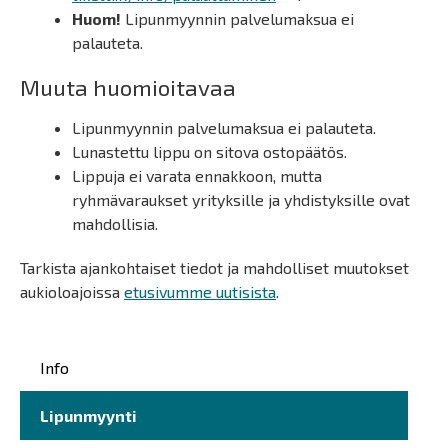
Huom!
Lipunmyynnin palvelumaksua ei
palauteta.
Muuta huomioitavaa
Lipunmyynnin palvelumaksua ei palauteta.
Lunastettu lippu on sitova ostopäätös.
Lippuja ei varata ennakkoon, mutta
ryhmävaraukset yrityksille ja yhdistyksille ovat
mahdollisia.
Tarkista ajankohtaiset tiedot ja mahdolliset muutokset
aukioloajoissa
etusivumme uutisista
.
Päävalikko
Info
Lipunmyynti